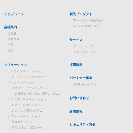
トップページ
製品プロダクト
アートスクールビルダー
パラパラ動画アプリ
会社案内
ご挨拶
会社概要
サービス
沿革
アートショップ
地図
ぐるぐるツアーズ
ソリューション
採用情報
モバイルソリューション
スマートフォン向けアプリ
パートナー募集
Webソリューション
お問い合わせフォーム
英単語eラーニングシステム
生命保険会社向け契約管理システム
お問い合わせ
エンベデッドソリューション
組込DSP関連システム
組込Linux関連システム
新着情報
システムソリューション
画像判定ツール
セキュリティ方針
特徴点抽出・追跡ツール