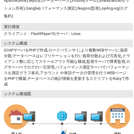
Apache(WEB),MySQL(データーベース),Postfix(メール),ShareDance(セッ
ション共有),Ganglia(パフォーマンス測定),Nagios(監視),syslog-ng(ログ
集約)
実行環境
クライアント：FlashPlayer10,サーバ：Linux
システム構成
SOAPサーバをPHPで作成,ロードバランサ-により複数WEBサーバに負荷
分散,データベースはレプリケーションを行い負荷分散および冗長化,クラ
イアント数に応じてスケールアウト可能な構成,監視サーバで障害監視,ロ
グサーバーでログの一元管理,パフォーマンス測定サーバでパフォーマン
スを測定グラフ表示,アカウント や単語データの管理を行うWEBページ
をPHPで構築,データベースの統計情報を更新するスクリプトをRubyで作
成
システム構成図