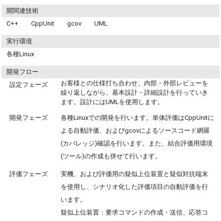
開関連技術
C++ CppUnit gcov UML
実行環境
各種Linux
開発フロー
お客様との仕様打ち合わせ、内部・外部レビューを
設定フェーズ
繰り返しながら、基本設計・詳細設計を行っていき
ます。設計にはUMLを使用します。
開発フェーズ
各種Linuxでの開発を行います。単体評価はCppUnitに
よる自動評価、およびgcovによるソースコード網羅
(カバレッジ)確認を行います。また、結合評価用環境
(ツール)の作成も併せて行います。
評価フェーズ
実機、および評価用の疑似上位装置と疑似対抗端末
を使用し、シナリオ化した評価項目の自動評価を行
います。
疑似上位装置：要求コマンドの作成・送信、応答コ