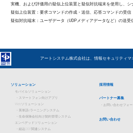
実機、および評価用の疑似上位装置と疑似対抗端末を使用し、シ
疑似上位装置：要求コマンドの作成・送信、応答コマンドの受信
疑似対抗端末：ユーザデータ（UDPメディアデータなど）の送受
アートシステム株式会社は、情報セキュリティマネ
ソリューション
採用情報
モバイルソリューション
スマートフォン向けアプリ
パートナー募集
Webソリューション
お問い合わせフォー
英単語eラーニングシステム
生命保険会社向け契約管理システム
お問い合わせ
エンベデッドソリューション
組込DSP関連システム