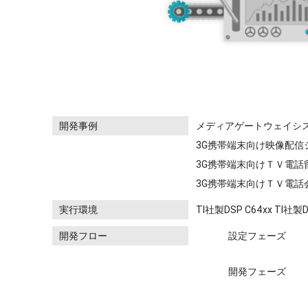
開発事例
メディアゲートウェイシ
3G携帯端末向け映像配信
3G携帯端末向けＴＶ電話
3G携帯端末向けＴＶ電話
実行環境
TI社製DSP C64xx TI社製D
開発フロー
設定フェーズ
開発フェーズ